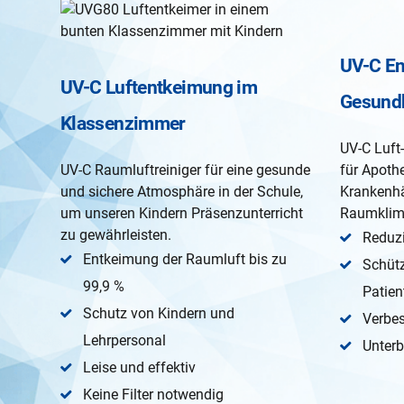
UV-C E
UV-C Luftentkeimung im
Gesund
Klassenzimmer
UV-C Luft
UV-C Raumluftreiniger für eine gesunde
für Apoth
und sichere Atmosphäre in der Schule,
Krankenhä
um unseren Kindern Präsenzunterricht
Raumklim
zu gewährleisten.
Reduz
Entkeimung der Raumluft bis zu
Schütz
99,9 %
Patien
Schutz von Kindern und
Verbe
Lehrpersonal
Unterb
Leise und effektiv
Keine Filter notwendig