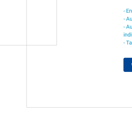
- E
- A
- A
ind
- T