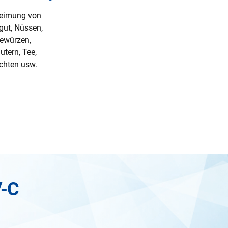
eimung von
gut, Nüssen,
ewürzen,
utern, Tee,
chten usw.
V-C