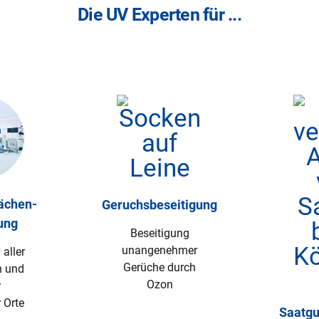
Die UV Experten für ...
ächen­
Geruchsbeseitigung
ung
Beseitigung
unangenehmer
aller
Gerüche durch
n und
Ozon
r
 Orte
Saatg