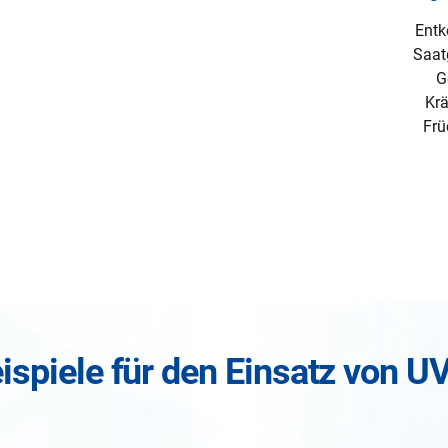
Entk
Saat
G
Krä
Frü
ispiele für den Einsatz von U