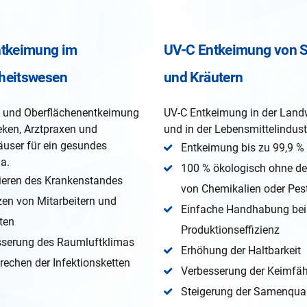
ntkeimung im
UV-C Entkeimung von S
heitswesen
und Kräutern
- und Oberflächenentkeimung
UV-C Entkeimung in der Landw
eken, Arztpraxen und
und in der Lebensmittelindust
user für ein gesundes
Entkeimung bis zu 99,9 %
a.
100 % ökologisch ohne de
ieren des Krankenstandes
von Chemikalien oder Pes
en von Mitarbeitern und
Einfache Handhabung bei
ten
Produktionseffizienz
sserung des Raumluftklimas
Erhöhung der Haltbarkeit
rechen der Infektionsketten
Verbesserung der Keimfäh
Steigerung der Samenqual