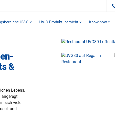
gsbereiche UV-C
UV-C Produktübersicht
Know-how
hen­
ts &
lichen Lebens.
h angeregt
n sich viele
osol- und