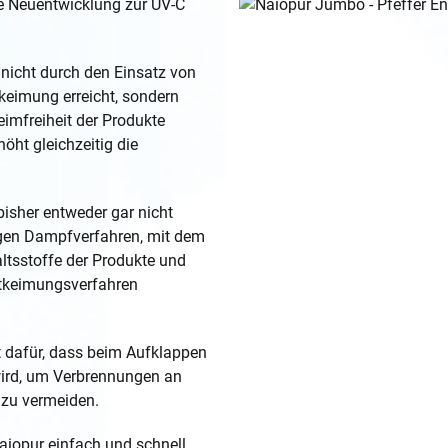
te Neuentwicklung zur UV-C
nicht durch den Einsatz von
eimung erreicht, sondern
eimfreiheit der Produkte
öht gleichzeitig die
isher entweder gar nicht
gen Dampfverfahren, mit dem
altsstoffe der Produkte und
ntkeimungsverfahren
gt dafür, dass beim Aufklappen
wird, um Verbrennungen an
 zu vermeiden.
Naiopur einfach und schnell