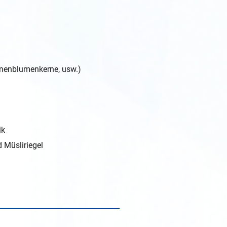
nnenblumenkerne, usw.)
ik
 Müsliriegel