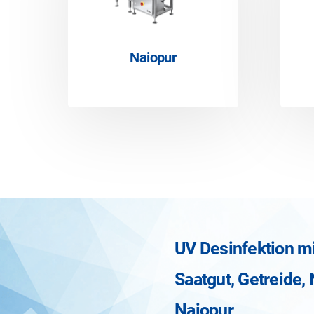
Naiopur
UV Desinfektion mi
Saatgut, Getreide,
Naiopur