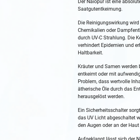
Der Naiopur ist eine absolu
Saatgutentkeimung.
Die Reinigungswirkung wird 
Chemikalien oder Dampfentk
durch UV-C Strahlung. Die K
verhindert Epidemien und erh
Haltbarkeit.
Kräuter und Samen werden b
entkeimt oder mit aufwendi
Problem, dass wertvolle Inh
ätherische Öle durch das E
herausgelöst werden.
Ein Sicherheitsschalter sor
das UV Licht abgeschaltet 
den Augen oder an der Haut
Aufgeklappt lässt sich der 