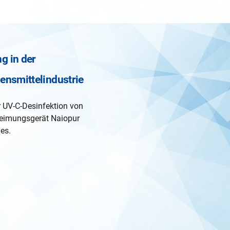
g in der
ensmittelindustrie
r UV-C-Desinfektion von
keimungsgerät Naiopur
es.