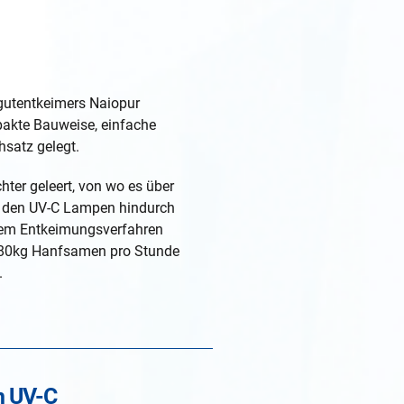
gutentkeimers Naiopur
pakte Bauweise, einfache
satz gelegt.
hter geleert, von wo es über
er den UV-C Lampen hindurch
esem Entkeimungsverfahren
180kg Hanfsamen pro Stunde
.
n UV-C