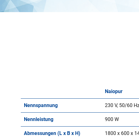
Naiopur
Nennspannung
230 V, 50/60 H
Nennleistung
900 W
Abmessungen (L x B x H)
1800 x 600 x 