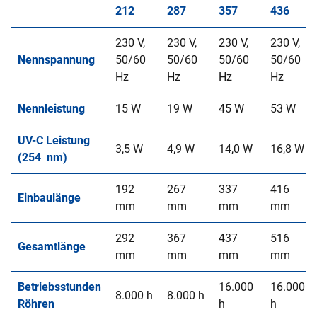
212
287
357
436
230 V,
230 V,
230 V,
230 V,
Nennspannung
50/60
50/60
50/60
50/60
Hz
Hz
Hz
Hz
Nennleistung
15 W
19 W
45 W
53 W
UV-C Leistung
3,5 W
4,9 W
14,0 W
16,8 W
(254 nm)
192
267
337
416
Einbaulänge
mm
mm
mm
mm
292
367
437
516
Gesamtlänge
mm
mm
mm
mm
Betriebsstunden
16.000
16.000
8.000 h
8.000 h
Röhren
h
h